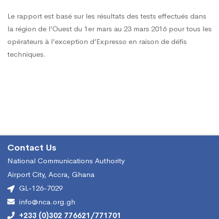
mobiles
Le rapport est basé sur les résultats des tests effectués dans
la région de l’Ouest du 1er mars au 23 mars 2016 pour tous les
cellulaires
opérateurs à l’exception d’Expresso en raison de défis
techniques.
dans
la
région
Contact Us
National Communications Authority
de
Airport City, Accra, Ghana
GL-126-7029
l’Ouest
info@nca.org.gh
+233 (0)302 776621/771701