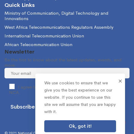
Quick Links
Ministry of Communication, Digital Technology and
Innovations
West Africa Telecommunications Regulators Assembly
International Telecommunication Union
African Telecommunication Union
Newsletter
Be the first to know about the latest updates, events, and
more.
We use cookies to ensure that we
I agree to receive occasional information from the
give you the best experience on our
NCA.
website. If you continue to use this
site we will assume that you are happy
with it.
Ok, got it!
© 2021 National Communications Authority. All Rights Reserved.