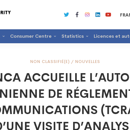
FRA
s
Consumer Centre
Statistics
Licences et aut
NON CLASSIFIÉ(E)
/
NOUVELLES
NCA ACCUEILLE L’AUTO
NIENNE DE RÉGLEMEN
ILLE
OMMUNICATIONS (TCRA
RITÉ
D’UNE VISITE D’ANALYS