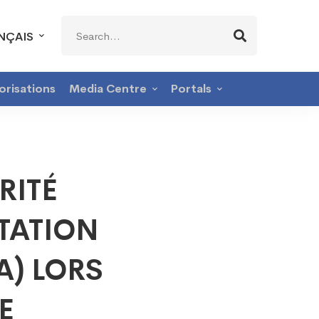
Search
NÇAIS
for:
orisations
Media Centre
Portals
RITÉ
TATION
) LORS
E