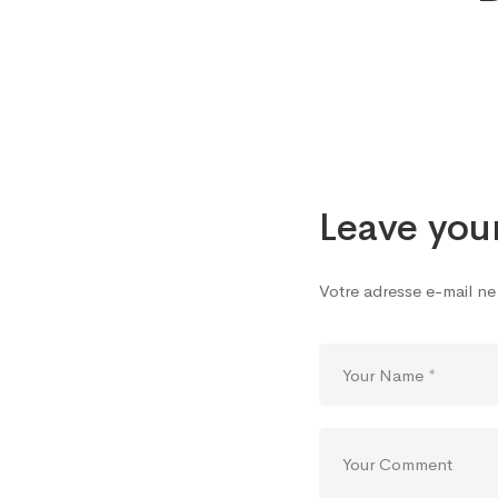
TANZA
DE
RÉGLE
Leave you
DES
Votre adresse e-mail ne
COMM
(TCRA)