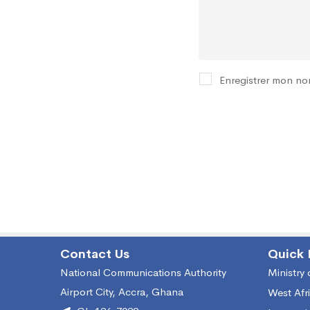
LORS
D’UNE
Enregistrer mon no
VISITE
D’ANA
COMPA
Contact Us
Quick 
National Communications Authority
Ministry
Airport City, Accra, Ghana
West Afr