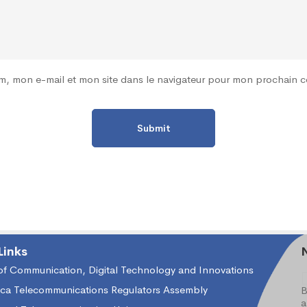
m, mon e-mail et mon site dans le navigateur pour mon prochain 
LYSE
RATIVE
Links
 of Communication, Digital Technology and Innovations
ica Telecommunications Regulators Assembly
B
a