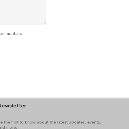
commentaire.
Newsletter
e the first to know about the latest updates, events,
nd more.