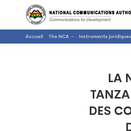
Accueil
The NCA
Instruments juridique
LA
LA 
NCA
TANZA
ACCUE
DES C
L’AUTO