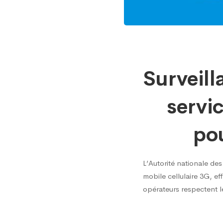
Survei
Surveill
de
servi
la
po
qualit
L’Autorité nationale de
mobile cellulaire 3G, ef
du
opérateurs respectent le