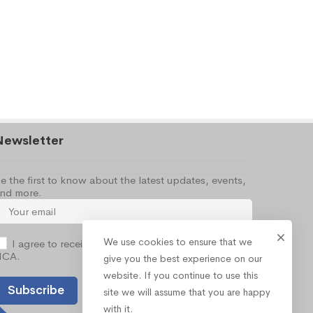
Newsletter
e the first to know about the latest updates, events,
nd more.
We use cookies to ensure that we
I agree to receive occasional information from the
NCA.
give you the best experience on our
website. If you continue to use this
site we will assume that you are happy
with it.