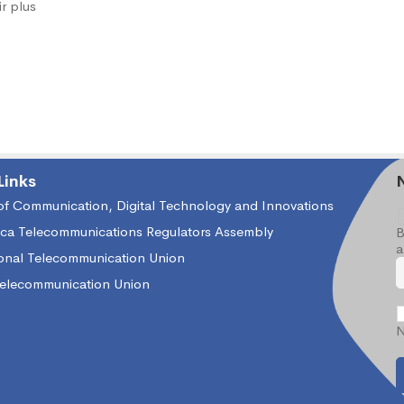
e
ir plus
es
x
Links
 of Communication, Digital Technology and Innovations
ica Telecommunications Regulators Assembly
B
s
a
ional Telecommunication Union
Telecommunication Union
ires