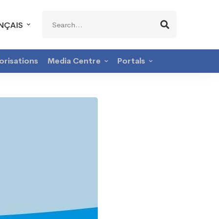
Search
NÇAIS
for:
orisations
Media Centre
Portals