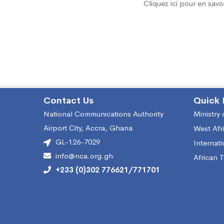
servic
Cliquez ici pour en savo
des
servic
vocau
Contact Us
Quick 
National Communications Authority
Ministry
Airport City, Accra, Ghana
West Afr
mobile
GL-126-7029
Internat
info@nca.org.gh
African 
cellula
+233 (0)302 776621/771701
pour