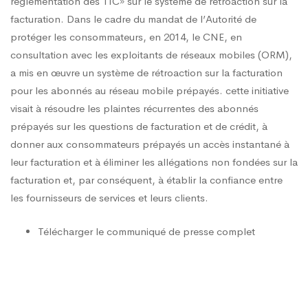
pour
réglementation des TIC» sur le système de rétroaction sur la
facturation. Dans le cadre du mandat de l’Autorité de
protéger les consommateurs, en 2014, le CNE, en
les
consultation avec les exploitants de réseaux mobiles (ORM),
a mis en œuvre un système de rétroaction sur la facturation
messages
pour les abonnés au réseau mobile prépayés. cette initiative
visait à résoudre les plaintes récurrentes des abonnés
prépayés sur les questions de facturation et de crédit, à
de
donner aux consommateurs prépayés un accès instantané à
leur facturation et à éliminer les allégations non fondées sur la
facturation et, par conséquent, à établir la confiance entre
commentaires
les fournisseurs de services et leurs clients.
sur
Télécharger le communiqué de presse complet
la