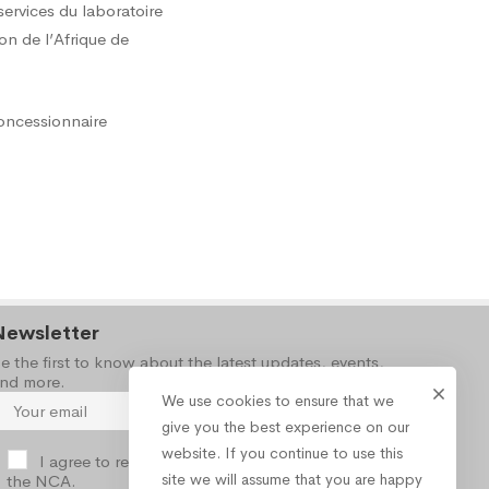
services du laboratoire
ion de l’Afrique de
concessionnaire
Newsletter
e the first to know about the latest updates, events,
nd more.
We use cookies to ensure that we
give you the best experience on our
website. If you continue to use this
I agree to receive occasional information from
site we will assume that you are happy
the NCA.