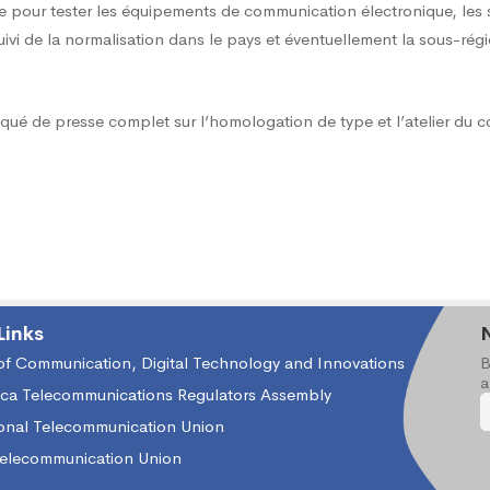
obation
re pour tester les équipements de communication électronique, les 
suivi de la normalisation dans le pays et éventuellement la sous-rég
ué de presse complet sur l’homologation de type et l’atelier du 
Links
 of Communication, Digital Technology and Innovations
B
ance
a
ica Telecommunications Regulators Assembly
ional Telecommunication Union
Telecommunication Union