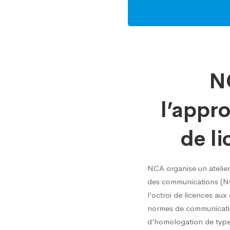
NCA
NC
organi
l’appro
un
de l
atelier
NCA organise un atelier 
des communications (NCA
sur
l’octroi de licences aux
normes de communication
d’homologation de type, 