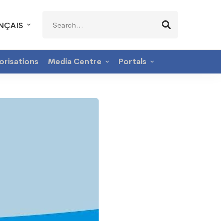
Search
NÇAIS
for:
orisations
Media Centre
Portals