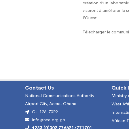
l’appr
création d’un laboratoi
viseront à améliorer le 
l’Ouest.
de
Télécharger le communiq
type
et
la
Contact Us
Quick 
National Communications Authority
Ministry
délivr
Airport City, Accra, Ghana
West Afr
GL-126-7029
Internat
de
info@nca.org.gh
African 
+233 (0)302 776621/771701