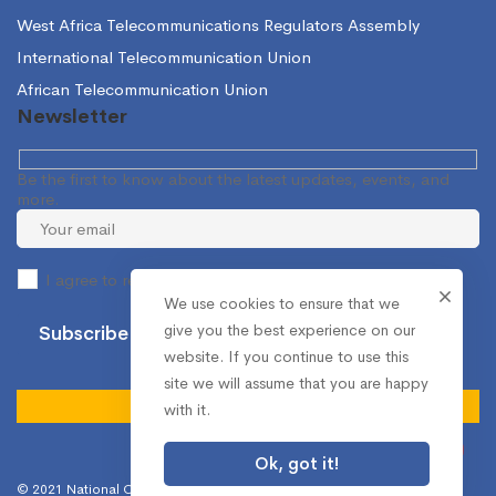
West Africa Telecommunications Regulators Assembly
International Telecommunication Union
African Telecommunication Union
Newsletter
Be the first to know about the latest updates, events, and
more.
I agree to receive occasional information from the NCA.
We use cookies to ensure that we
give you the best experience on our
website. If you continue to use this
site we will assume that you are happy
with it.
Ok, got it!
© 2021 National Communications Authority. All Rights Reserved.