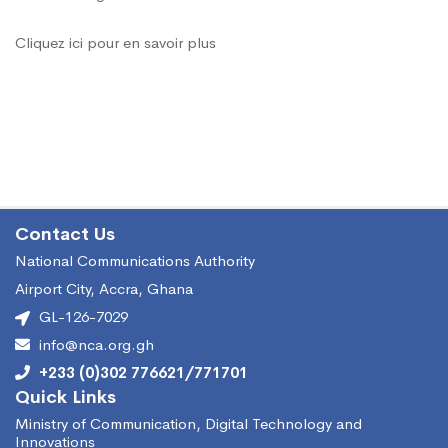
du
Cliquez ici pour en savoir plus
régime
de
conformité
Contact Us
National Communications Authority
de
Airport City, Accra, Ghana
GL-126-7029
la
info@nca.org.gh
+233 (0)302 776621/771701
Quick Links
TNT
Ministry of Communication, Digital Technology and
Innovations