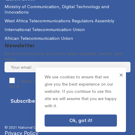
Ministry of Communication, Digital Technology and
Innovations
West Africa Telecommunications Regulators Assembly
International Telecommunication Union
African Telecommunication Union
Newsletter
Be the first to know about the latest updates, events, and
more.
We use cookies to ensure that we
I agree to receive occasional information from the
give you the best experience on our
NCA.
website. If you continue to use this
site we will assume that you are happy
with it.
Ok, got it!
© 2021 National Communications Authority. All Rights Reserved.
Privacy Policy