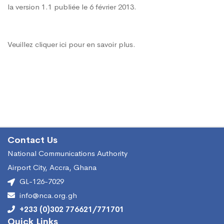
numérique
la version 1.1 publiée le 6 février 2013.
terrestre
Veuillez cliquer ici pour en savoir plus.
(TNT)
en
direct
Contact Us
National Communications Authority
au
Airport City, Accra, Ghana
GL-126-7029
info@nca.org.gh
Ghana
+233 (0)302 776621/771701
Quick Links