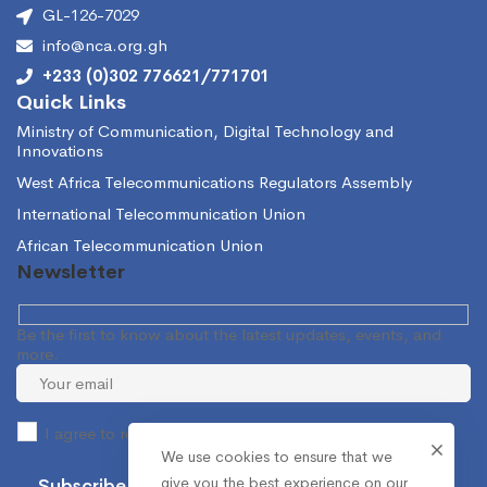
GL-126-7029
info@nca.org.gh
+233 (0)302 776621/771701
Quick Links
Ministry of Communication, Digital Technology and
Innovations
West Africa Telecommunications Regulators Assembly
International Telecommunication Union
African Telecommunication Union
Newsletter
Be the first to know about the latest updates, events, and
more.
I agree to receive occasional information from the NCA.
We use cookies to ensure that we
give you the best experience on our