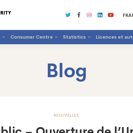
FRA
s
Consumer Centre
Statistics
Licences et aut
Blog
NOUVELLES
blic – Ouverture de l’U