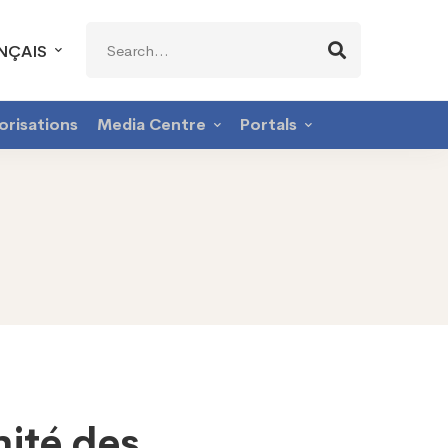
Search
NÇAIS
for:
orisations
Media Centre
Portals
nité des