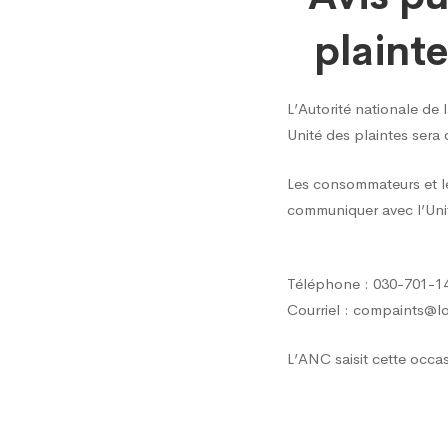
public
plaint
–
L’Autorité nationale de
Unité des plaintes sera
Ouvert
Les consommateurs et le 
communiquer avec l’Unité
de
l’Unité
Téléphone : 030-701-1
Courriel : compaints@l
des
L’ANC saisit cette occa
plainte