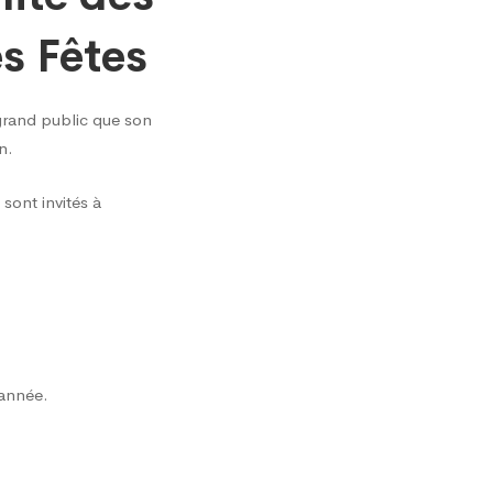
s Fêtes
grand public que son
n.
sont invités à
’année.