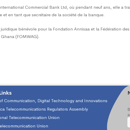
l’International Commercial Bank Ltd, où pendant neuf ans, elle a tra
 et en tant que secrétaire de la société de la banque.
 juridique bénévole pour la Fondation Annisaa et la Fédération des
u Ghana (FOMWAG).
Links
 of Communication, Digital Technology and Innovations
ica Telecommunications Regulators Assembly
B
a
ional Telecommunication Union
Telecommunication Union