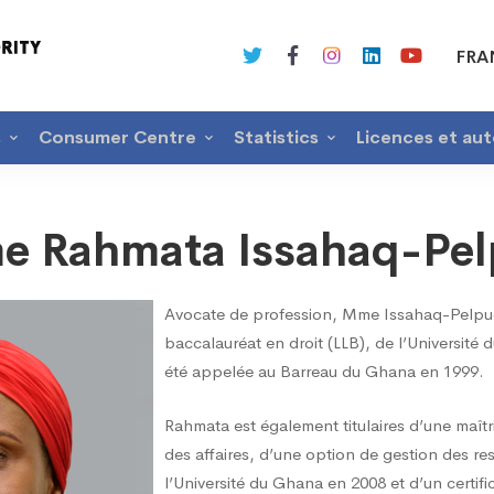
FRA
s
Consumer Centre
Statistics
Licences et aut
 Rahmata Issahaq-Pe
ta
Avocate de profession, Mme Issahaq-Pelpu
baccalauréat en droit (LLB), de l’Université
été appelée au Barreau du Ghana en 1999.
q-
Rahmata est également titulaires d’une maîtr
des affaires, d’une option de gestion des r
l’Université du Ghana en 2008 et d’un certifi