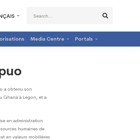
Search
NÇAIS
for:
orisations
Media Centre
Portals
lpuo
o a obtenu son
 du Ghana à Legon, et a
ise en administration
essources humaines de
cat en valeurs mobilières