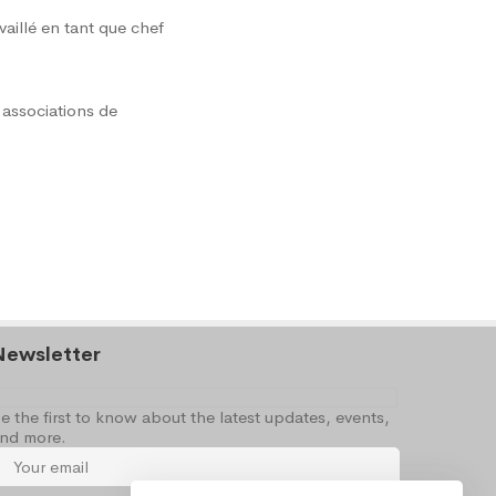
vaillé en tant que chef
 associations de
Newsletter
e the first to know about the latest updates, events,
nd more.