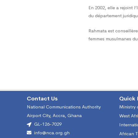
En 2002, elle a rejoint 
du département juridique
Rahmata est conseillère
femmes musulmanes d
Contact Us
Quick 
National Communications Authority
Ministry
Airport City, Accra, Ghana
West Afr
GL-126-7029
Internat
info@nca.org.gh
African 