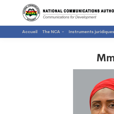
Accueil
The NCA
Instruments juridique
Mme
Mme
Rahma
Issaha
Pelpuo