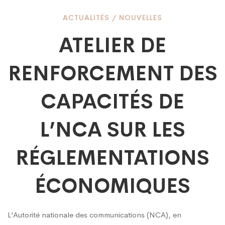
ATELIER
ACTUALITÉS
/
NOUVELLES
ATELIER DE
DE
RENFORCEMENT DES
RENFORCEMENT
CAPACITÉS DE
DES
L’NCA SUR LES
RÉGLEMENTATIONS
CAPACITÉS
ÉCONOMIQUES
DE
L’Autorité nationale des communications (NCA), en